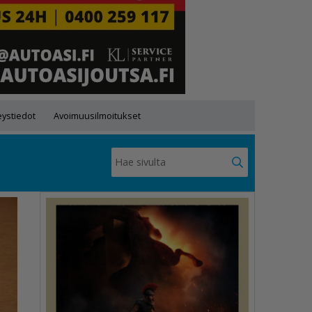
eystiedot
Avoimuusilmoitukset