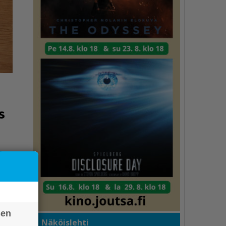
s
t
t 2
sen
Näköislehti