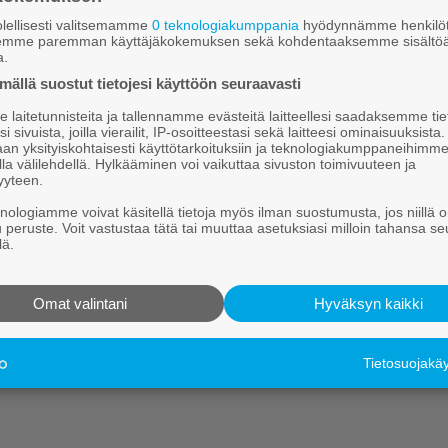
Jatka lukemista kirjautumalla sisään
lellisesti valitsemamme
0 teknologiakumppania
hyödynnämme henkilöt
semme paremman käyttäjäkokemuksen sekä kohdentaaksemme sisältöä
a.
Oletko tilaaja? Käyttäjätunnuksen ja/tai salasanan voit tiedustell
asiakaspalvelustamme (konttori@joutsanseutu.fi tai 0201 876 100)
ällä suostut tietojesi käyttöön seuraavasti
laitetunnisteita ja tallennamme evästeitä laitteellesi saadaksemme tie
Käyttäjätunnus:
i sivuista, joilla vierailit, IP-osoitteestasi sekä laitteesi ominaisuuksista
an yksityiskohtaisesti käyttötarkoituksiin ja teknologiakumppaneihimm
la välilehdellä. Hylkääminen voi vaikuttaa sivuston toimivuuteen ja
yyteen.
Salasana:
knologiamme voivat käsitellä tietoja myös ilman suostumusta, jos niillä o
u peruste. Voit vastustaa tätä tai muuttaa asetuksiasi milloin tahansa se
Muista minut
lä.
Omat valintani
Hyväksyn kaikki
ohtuiko salasana tai haluatko vaihtaa salasanan?
Klikkaa tästä
Ota yhteyttä toimitukseen
Tietosuojak