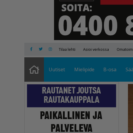
Tilaa lehti
Asioi verkossa
Omatoimi
Uutiset
Mielipide
B-osa
Sä