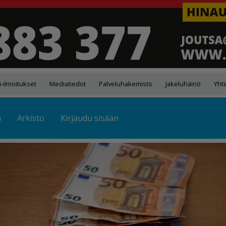
-ilmoitukset
Mediatiedot
Palveluhakemisto
Jakeluhäiriö
Yht
ä
Arkisto
Kirjaudu sisään