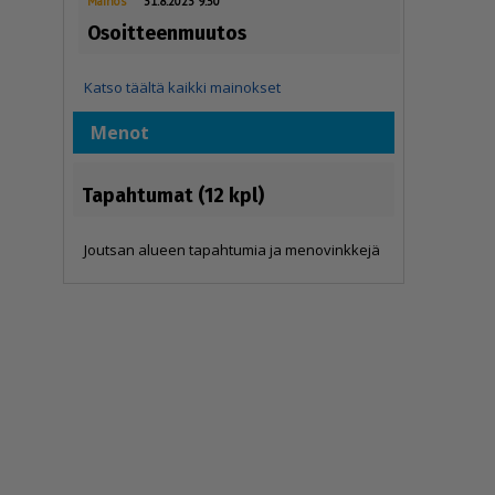
Mainos
31.8.2023 9.50
Osoitteenmuutos
Katso täältä kaikki mainokset
Menot
Tapahtumat (12 kpl)
Joutsan alueen tapahtumia ja menovinkkejä