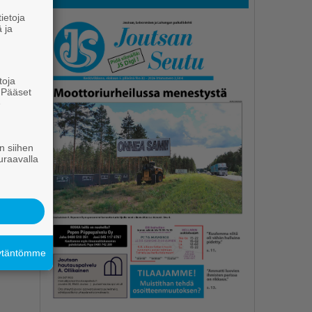
ietoja
 ja
a
toja
. Pääset
e
n siihen
uraavalla
äytäntömme