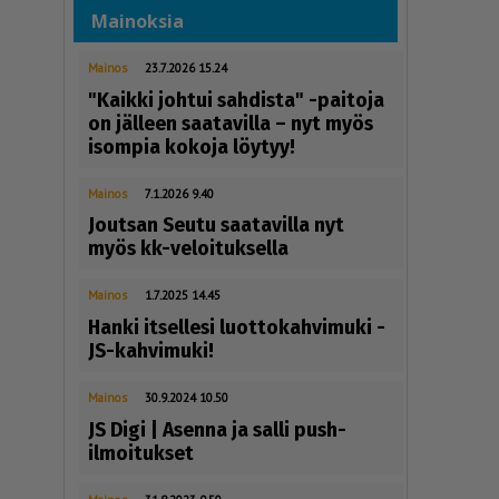
Mainoksia
Mainos
23.7.2026 15.24
"Kaikki johtui sahdista" -paitoja
on jälleen saatavilla – nyt myös
isompia kokoja löytyy!
Mainos
7.1.2026 9.40
Joutsan Seutu saatavilla nyt
myös kk-veloituksella
Mainos
1.7.2025 14.45
Hanki itsellesi luottokahvimuki -
JS-kahvimuki!
Mainos
30.9.2024 10.50
JS Digi | Asenna ja salli push-
ilmoitukset