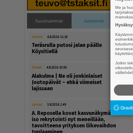
Me ja huo
tarjotak
mainoksi
Suosituimmat
Uusimmat
Hyväksym
Käytämme 
Uutiset
6.8.2026 11.10
esimerkiks
tutustuma
Teräsrulla putosi jalan päälle
seuraaval
Köysitiellä
käytettäv
Jotkin te
oikeutett
Vieraat
4.8.2026 10.50
välilehdel
Alakulma | Ne oli jonkinlaiset
Joutopäivät – ehkä viimeiset
lajissaan
Un
Uutiset
5.8.2026 2.49
A. Reposella kovat kasvunäkymät:
iso rekrytointi nyt meneillään,
tavoitteena yrityksen liikevaihdon
tuplaaminen