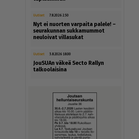
Uutiset
7.8.2026 2.50
Nyt ei nuorten varpaita palele! –
seurakunnan sukkamummot
neuloivat villasukat
Uutiset
3.8.2026 18.00
JouSUAn väkeä Secto Rallyn
talkoolaisina