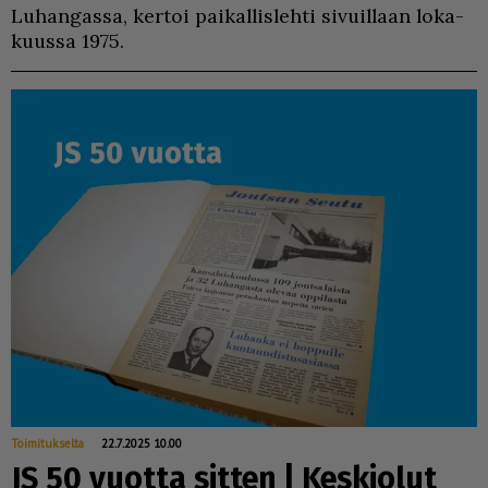
Lu­han­gas­sa, ker­toi pai­kal­lis­leh­ti si­vuil­laan lo­ka­
kuus­sa 1975.
Toimitukselta
22.7.2025 10.00
JS 50 vuotta sitten | Keskiolut