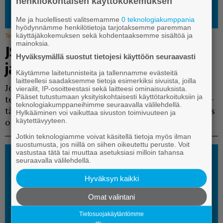
henkilökohtaisen käyttökokemuksen
Me ja huolellisesti valitsemamme
0 teknologiakumppania
hyödynnämme henkilötietoja tarjotaksemme paremman
käyttäjäkokemuksen sekä kohdentaaksemme sisältöä ja
Toimitukselta
23.7.2024 3.01
mainoksia.
JS 50 vuotta sitten | Murreasiaa
Hyväksymällä suostut tietojesi käyttöön seuraavasti
ja Joutopäiviä
Käytämme laitetunnisteita ja tallennamme evästeitä
laitteellesi saadaksemme tietoja esimerkiksi sivuista, joilla
Jou­to­päi­vät eli­vät kul­ta-ai­kaan­sa 50 vuot­ta sit­
vierailit, IP-osoitteestasi sekä laitteesi ominaisuuksista.
Pääset tutustumaan yksityiskohtaisesti käyttötarkoituksiin ja
ten. Idea oli tuo­re, ja tal­koo­hen­ki voi­mis­saan. Pi­
teknologiakumppaneihimme seuraavalla välilehdellä.
tä­jä naa­pu­rei­neen pur­su­si vä­keä, ja ylei­sö­ryn­täys
Hylkääminen voi vaikuttaa sivuston toimivuuteen ja
käytettävyyteen.
oli taat­tu.
Jotkin teknologiamme voivat käsitellä tietoja myös ilman
suostumusta, jos niillä on siihen oikeutettu peruste. Voit
vastustaa tätä tai muuttaa asetuksiasi milloin tahansa
seuraavalla välilehdellä.
Hyväksyn kaikki
Omat valintani
Tietosuojakäytäntömme