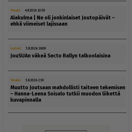
Vieraat
4.8.2026 10.50
Alakulma | Ne oli jonkinlaiset Joutopäivät –
ehkä viimeiset lajissaan
Uutiset
3.8.2026 18.00
JouSUAn väkeä Secto Rallyn talkoolaisina
Tänään
3.8.2026 2.50
Muutto Joutsaan mahdollisti taiteen tekemisen
– Hanna-Leena Soisalo tutkii muodon liikettä
kuvapinnalla