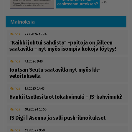
Mainoksia
Mainos
23.7.2026 15.24
"Kaikki johtui sahdista" -paitoja on jälleen
saatavilla – nyt myös isompia kokoja löytyy!
Mainos
7.1.2026 9.40
Joutsan Seutu saatavilla nyt myös kk-
veloituksella
Mainos
1.7.2025 14.45
Hanki itsellesi luottokahvimuki - JS-kahvimuki!
Mainos
30.9.2024 10.50
JS Digi | Asenna ja salli push-ilmoitukset
Mainos
31.8.2023 9.50