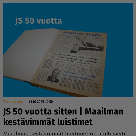
Toimitukselta
14.10.2025 10.50
JS 50 vuotta sitten | Maailman
kestävimmät luistimet
Maa­il­man kes­tä­vim­mät luis­ti­met on luul­ta­vas­ti