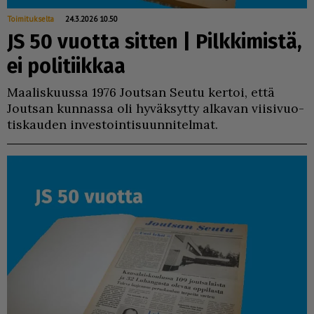
Toimitukselta
24.3.2026 10.50
JS 50 vuotta sitten | Pilkkimistä,
ei politiikkaa
Maa­lis­kuus­sa 1976 Jout­san Seu­tu ker­toi, et­tä
Jout­san kun­nas­sa oli hy­väk­syt­ty al­ka­van vii­si­vuo­
tis­kau­den in­ves­toin­ti­suun­ni­tel­mat.