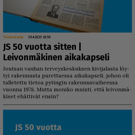
Toimitukselta
29.4.2025 10.50
JS 50 vuotta sitten |
Leivonmäkinen aikakapseli
Jout­san van­han ter­veys­kes­kuk­sen ki­vi­ja­las­ta löy­
tyi ra­ken­nus­ta pu­ret­ta­es­sa ai­ka­kap­se­li, jo­hon oli
tal­le­tet­tu tie­toa py­tin­gin ra­ken­nus­vai­hees­sa
vuon­na 1978. Mut­ta mo­ni­ko muis­ti, et­tä lei­von­mä­
ki­set ehät­ti­vät en­sin?