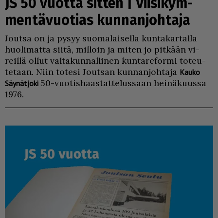
JS 50 vuotta sitten | Viisikym­
men­tä­vuotias kunnanjohtaja
Jout­sa on ja py­syy suo­ma­lai­sel­la kun­ta­kar­tal­la
huo­li­mat­ta sii­tä, mil­loin ja mi­ten jo pit­kään vi­
reil­lä ol­lut val­ta­kun­nal­li­nen kun­ta­re­for­mi to­teu­
te­taan. Niin to­te­si Jout­san kun­nan­joh­ta­ja
Kau­ko
50-vuo­tis­haas­tat­te­lus­saan hei­nä­kuus­sa
Säy­nät­jo­ki
1976.