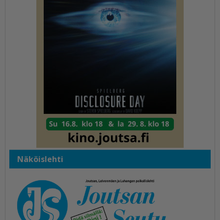
Näköislehti