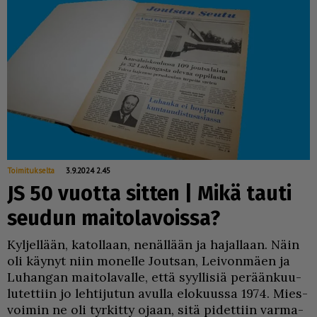
Toimitukselta
3.9.2024 2.45
JS 50 vuotta sitten | Mikä tauti
seudun maitolavoissa?
Kyl­jel­lään, ka­tol­laan, ne­näl­lään ja ha­jal­laan. Näin
oli käy­nyt niin mo­nel­le Jout­san, Lei­von­mä­en ja
Lu­han­gan mai­to­la­val­le, et­tä syyl­li­siä pe­rään­kuu­
lu­tet­tiin jo leh­ti­ju­tun avul­la elo­kuus­sa 1974. Mies­
voi­min ne oli tyr­kit­ty ojaan, sitä pi­det­tiin var­ma­