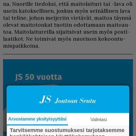
na. Nuo­ril­le tie­dok­si, et­tä mai­to­lai­tu­ri tai -lava oli
usein ka­tok­sel­li­nen, jos­kus myös sei­näl­li­nen lava
tai te­li­ne, jo­hon mei­je­riin vie­tä­vät, mai­toa täyn­nä
ole­vat mai­to­ton­kat tuo­tiin odot­ta­maan mai­to­au­
toa. Mai­to­lai­tu­reil­la si­jait­si­vat usein myös pos­ti­
laa­ti­kot. Ne toi­mi­vat myös nuo­ri­son ko­koon­tu­
mis­paik­koi­na.
Arvostamme yksityisyyttäsi
Valintasi
Tarvitsemme suostumuksesi tarjotaksemme