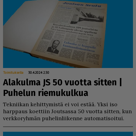
Toimitukselta
30.4.2024 2.50
Alakulma JS 50 vuotta sitten |
Puhelun riemukulkua
Tek­nii­kan ke­hit­ty­mis­tä ei voi es­tää. Yk­si iso
harp­paus ko­et­tiin Jout­sas­sa 50 vuot­ta sit­ten, kun
verk­ko­ryh­män pu­he­lin­lii­ken­ne au­to­ma­ti­soi­tui.