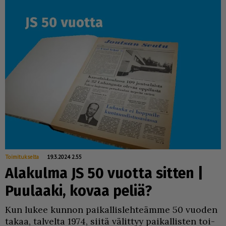
Toimitukselta
19.3.2024 2.55
Alakulma JS 50 vuotta sitten |
Puulaaki, kovaa peliä?
Kun lu­kee kun­non pai­kal­lis­leh­te­äm­me 50 vuo­den
ta­kaa, tal­vel­ta 1974, sii­tä vä­lit­tyy pai­kal­lis­ten toi­