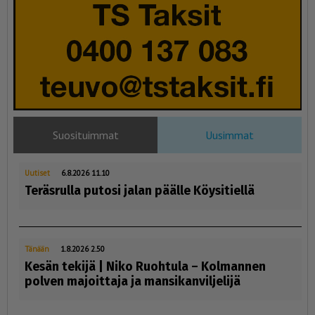
Suosituimmat
Uusimmat
Uutiset
6.8.2026 11.10
Teräsrulla putosi jalan päälle Köysitiellä
Tänään
1.8.2026 2.50
Kesän tekijä | Niko Ruohtula ­– Kolmannen
polven majoittaja ja mansikanviljelijä