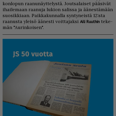
kon­lo­pun raa­nu­näyt­te­lys­tä. Jout­sa­lai­set pää­si­vät
ihai­le­maan raa­nu­ja lu­ki­on sa­lis­sa ja ää­nes­tä­mään
suo­sik­ki­aan. Paik­ka­kun­nal­la syn­ty­neis­tä 12:sta
raa­nus­ta ylei­sö ää­nes­ti voit­ta­jak­si
te­ke­
Ai­li Ruut­hin
män "Au­rin­koi­sen".