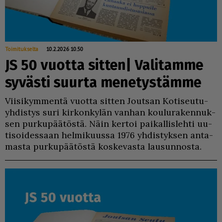
Toimitukselta
10.2.2026 10.50
JS 50 vuotta sitten| Valitamme
syvästi suurta menetystämme
Vii­si­kym­men­tä vuot­ta sit­ten Jout­san Ko­ti­seu­tu­
yh­dis­tys suri kir­kon­ky­län van­han kou­lu­ra­ken­nuk­
sen pur­ku­pää­tös­tä. Näin ker­toi pai­kal­lis­leh­ti uu­
ti­soi­des­saan hel­mi­kuus­sa 1976 yh­dis­tyk­sen an­ta­
mas­ta pur­ku­pää­tös­tä kos­ke­vas­ta lau­sun­nos­ta.