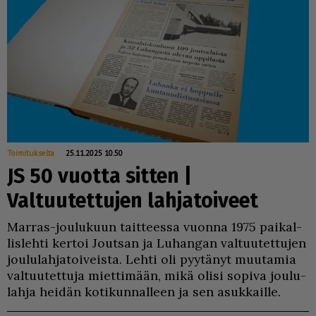
Toimitukselta
25.11.2025 10.50
JS 50 vuotta sitten |
Valtuutettujen lahjatoiveet
Mar­ras-jou­lu­kuun tait­tees­sa vuon­na 1975 pai­kal­
lis­leh­ti ker­toi Jout­san ja Lu­han­gan val­tuu­tet­tu­jen
jou­lu­lah­ja­toi­veis­ta. Leh­ti oli pyy­tä­nyt muu­ta­mia
val­tuu­tet­tu­ja miet­ti­mään, mikä oli­si so­pi­va jou­lu­
lah­ja hei­dän ko­ti­kun­nal­leen ja sen asuk­kail­le.