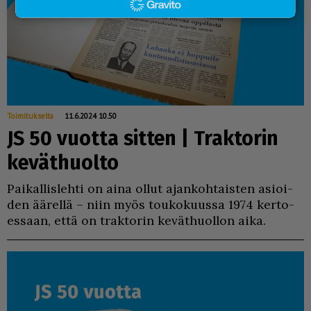
Toimitukselta
11.6.2024 10.50
JS 50 vuotta sitten | Traktorin
keväthuolto
Pai­kal­lis­leh­ti on ai­na ol­lut ajan­koh­tais­ten asi­oi­
den ää­rel­lä – niin myös tou­ko­kuus­sa 1974 ker­to­
es­saan, et­tä on trak­to­rin ke­vät­huol­lon ai­ka.