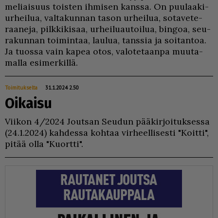
me­li­ai­suus tois­ten ih­mi­sen kans­sa. On puu­laa­ki-
ur­hei­lua, val­ta­kun­nan ta­son ur­hei­lua, so­ta­ve­te­
raa­ne­ja, pilk­ki­ki­saa, ur­hei­lu­au­toi­lua, bin­goa, seu­
ra­kun­nan toi­min­taa, lau­lua, tans­sia ja soi­tan­toa.
Ja tuos­sa vain ka­pea otos, va­lo­te­taan­pa muu­ta­
mal­la esi­mer­kil­lä.
Toimitukselta
31.1.2024 2.50
Oikaisu
Vii­kon 4/2024 Jout­san Seu­dun pää­kir­joi­tuk­ses­sa
(24.1.2024) kah­des­sa koh­taa vir­heel­li­ses­ti "Koit­ti",
pi­tää ol­la "Kuort­ti".