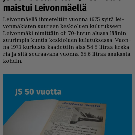
maistui Leivonmäellä
Lei­von­mä­el­lä ih­me­tel­tiin vuon­na 1975 syi­tä lei­
von­mä­kis­ten suu­reen kes­ki­o­lu­en ku­lu­tuk­seen.
Lei­von­mä­ki ni­mit­täin oli 70-lu­vun alus­sa lää­nin
suu­rim­pia kun­tia kes­ki­o­lu­en ku­lu­tuk­ses­sa. Vuon­
na 1973 kur­kus­ta kaa­det­tiin alas 54,5 lit­raa kes­ka­
ria ja sitä seu­raa­va­na vuon­na 65,6 lit­raa asu­kas­ta
koh­din.