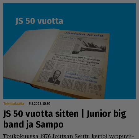
Toimitukselta
5.5.2026 10.50
JS 50 vuotta sitten | Junior big
band ja Sampo
Tou­ko­kuus­sa 1976 Jout­san Seu­tu ker­toi vap­pu­vii­