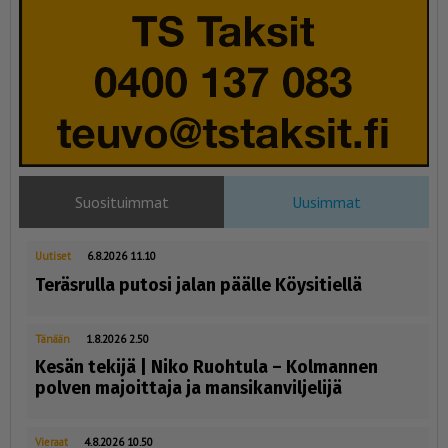
Suosituimmat
Uusimmat
Uutiset
6.8.2026 11.10
Teräsrulla putosi jalan päälle Köysitiellä
Tänään
1.8.2026 2.50
Kesän tekijä | Niko Ruohtula ­– Kolmannen
polven majoittaja ja mansikanviljelijä
Vieraat
4.8.2026 10.50