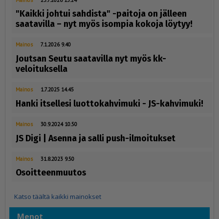
"Kaikki johtui sahdista" -paitoja on jälleen
saatavilla – nyt myös isompia kokoja löytyy!
Mainos
7.1.2026 9.40
Joutsan Seutu saatavilla nyt myös kk-
veloituksella
Mainos
1.7.2025 14.45
Hanki itsellesi luottokahvimuki - JS-kahvimuki!
Mainos
30.9.2024 10.50
JS Digi | Asenna ja salli push-ilmoitukset
Mainos
31.8.2023 9.50
Osoitteenmuutos
Katso täältä kaikki mainokset
Menot