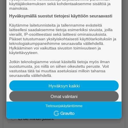
käyttäjäkokemuksen sekä kohdentaaksemme sisältöä ja
mainoksia.
Hyväksymällä suostut tietojesi käyttöön seuraavasti
Käytämme laitetunnisteita ja tallennamme evästeitä
laitteellesi saadaksemme tietoja esimerkiksi sivuista, joilla
vierailit, IP-osoitteestasi sekä laitteesi ominaisuuksista.
Pääset tutustumaan yksityiskohtaisesti käyttötarkoituksiin ja
teknologiakumppaneihimme seuraavalla välilehdellä.
Hylkääminen voi vaikuttaa sivuston toimivuuteen ja
käytettävyyteen.
Jotkin teknologiamme voivat käsitellä tietoja myös ilman
Mitä mieltä olet bingosta?
suostumusta, jos niillä on siihen oikeutettu peruste. Voit
vastustaa tätä tai muuttaa asetuksiasi milloin tahansa
seuraavalla välilehdellä.
Tykkään, todella mukavaa puuhaa!
Hyväksyn kaikki
En ole vielä kokeillut, niin en osaa sanoa.
Omat valintani
Voisin kyllä harkita lähteväni pelaamaan.
Tietosuojakäytäntömme
Ei ole minun juttuni.