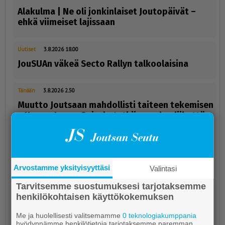
Alakulma | Ne oli jonkinlaiset Joutopäivät –
ehkä viimeiset lajissaan
Uutiset
3.8.2026 18.00
JouSUAn väkeä Secto Rallyn talkoolaisina
Tänään
3.8.2026 2.50
Muutto Joutsaan mahdollisti taiteen tekemisen
– Hanna-Leena Soisalo tutkii muodon liikettä
kuvapinnalla
Arvostamme yksityisyyttäsi
Valintasi
Tarvitsemme suostumuksesi tarjotaksemme
henkilökohtaisen käyttökokemuksen
Me ja huolellisesti valitsemamme
0 teknologiakumppania
hyödynnämme henkilötietoja tarjotaksemme paremman