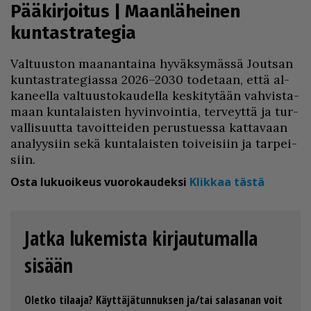
Pääkirjoitus | Maanläheinen
kuntastrategia
Val­tuus­ton maa­nan­tai­na hy­väk­sy­mäs­sä Jout­san
kun­tast­ra­te­gi­as­sa 2026–2030 to­de­taan, et­tä al­
ka­neel­la val­tuus­to­kau­del­la kes­ki­ty­tään vah­vis­ta­
maan kun­ta­lais­ten hy­vin­voin­tia, ter­veyt­tä ja tur­
val­li­suut­ta ta­voit­tei­den pe­rus­tu­es­sa kat­ta­vaan
ana­lyy­siin sekä kun­ta­lais­ten toi­vei­siin ja tar­pei­
siin.
Osta lukuoikeus vuorokaudeksi
Klikkaa tästä
Jatka lukemista kirjautumalla
sisään
Oletko tilaaja? Käyttäjätunnuksen ja/tai salasanan voit