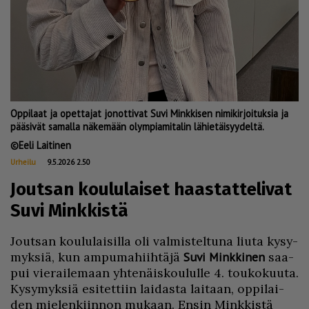
Oppilaat ja opettajat jonottivat Suvi Minkkisen nimikirjoituksia ja
pääsivät samalla näkemään olympiamitalin lähietäisyydeltä.
Eeli Laitinen
Urheilu
9.5.2026 2.50
Joutsan koululaiset haastattelivat
Suvi Minkkistä
Jout­san kou­lu­lai­sil­la oli val­mis­tel­tu­na liu­ta ky­sy­
myk­siä, kun am­pu­ma­hiih­tä­jä
Suvi Mink­ki­nen
saa­
pui vie­rai­le­maan yh­te­näis­kou­lul­le 4. tou­ko­kuu­ta.
Ky­sy­myk­siä esi­tet­tiin lai­das­ta lai­taan, op­pi­lai­
den mie­len­kiin­non mu­kaan. En­sin Mink­kis­tä