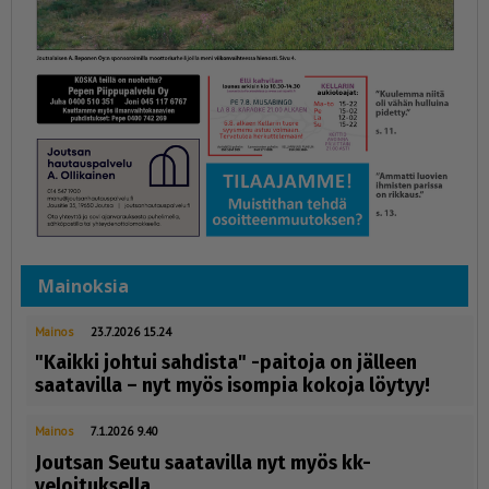
Mainoksia
Mainos
23.7.2026 15.24
"Kaikki johtui sahdista" -paitoja on jälleen
saatavilla – nyt myös isompia kokoja löytyy!
Mainos
7.1.2026 9.40
Joutsan Seutu saatavilla nyt myös kk-
veloituksella