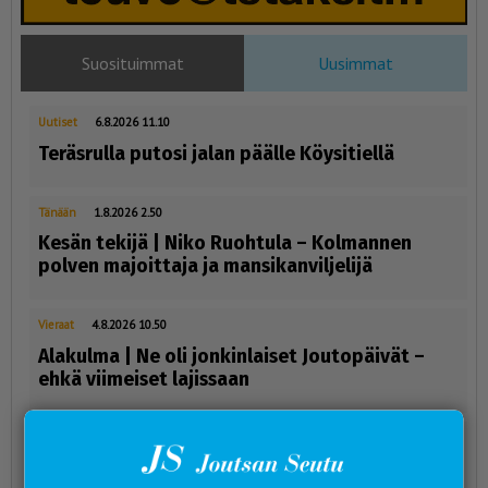
Suosituimmat
Uusimmat
Uutiset
6.8.2026 11.10
Teräsrulla putosi jalan päälle Köysitiellä
Tänään
1.8.2026 2.50
Kesän tekijä | Niko Ruohtula ­– Kolmannen
polven majoittaja ja mansikanviljelijä
Vieraat
4.8.2026 10.50
Alakulma | Ne oli jonkinlaiset Joutopäivät –
ehkä viimeiset lajissaan
Uutiset
3.8.2026 18.00
JouSUAn väkeä Secto Rallyn talkoolaisina