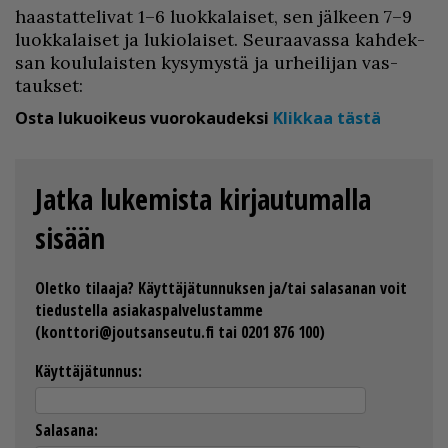
haas­tat­te­li­vat 1–6 luok­ka­lai­set, sen jäl­keen 7–9
luok­ka­lai­set ja lu­ki­o­lai­set. Seu­raa­vas­sa kah­dek­
san kou­lu­lais­ten ky­sy­mys­tä ja ur­hei­li­jan vas­
tauk­set:
Osta lukuoikeus vuorokaudeksi
Klikkaa tästä
Jatka lukemista kirjautumalla
sisään
Oletko tilaaja? Käyttäjätunnuksen ja/tai salasanan voit
tiedustella asiakaspalvelustamme
(konttori@joutsanseutu.fi tai 0201 876 100)
Käyttäjätunnus:
Salasana: