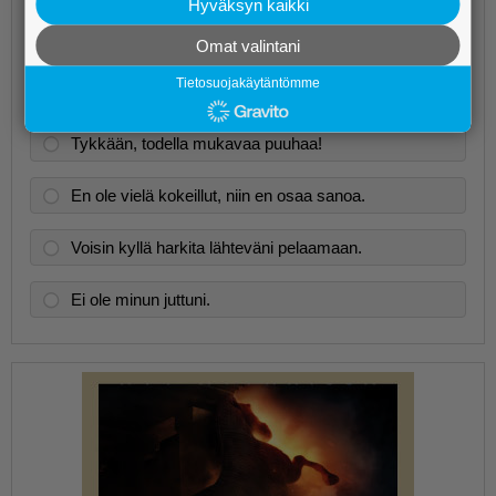
Hyväksyn kaikki
Omat valintani
Tietosuojakäytäntömme
Mitä mieltä olet bingosta?
Tykkään, todella mukavaa puuhaa!
En ole vielä kokeillut, niin en osaa sanoa.
Voisin kyllä harkita lähteväni pelaamaan.
Ei ole minun juttuni.