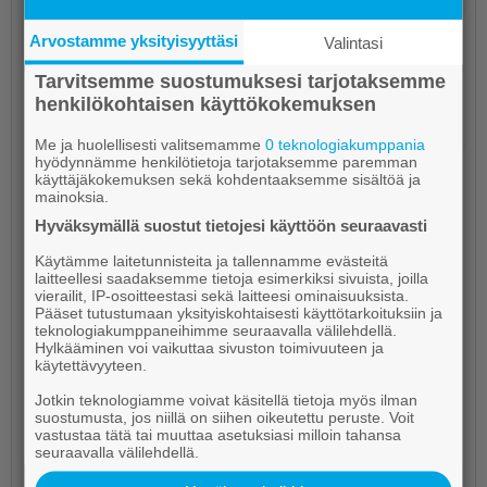
Arvostamme yksityisyyttäsi
Tänään
3.8.2026 2.50
Valintasi
Muutto Joutsaan mahdollisti taiteen tekemisen
Tarvitsemme suostumuksesi tarjotaksemme
– Hanna-Leena Soisalo tutkii muodon liikettä
henkilökohtaisen käyttökokemuksen
kuvapinnalla
Me ja huolellisesti valitsemamme
0 teknologiakumppania
hyödynnämme henkilötietoja tarjotaksemme paremman
käyttäjäkokemuksen sekä kohdentaaksemme sisältöä ja
mainoksia.
Hyväksymällä suostut tietojesi käyttöön seuraavasti
Käytämme laitetunnisteita ja tallennamme evästeitä
laitteellesi saadaksemme tietoja esimerkiksi sivuista, joilla
vierailit, IP-osoitteestasi sekä laitteesi ominaisuuksista.
Pääset tutustumaan yksityiskohtaisesti käyttötarkoituksiin ja
teknologiakumppaneihimme seuraavalla välilehdellä.
Hylkääminen voi vaikuttaa sivuston toimivuuteen ja
käytettävyyteen.
Jotkin teknologiamme voivat käsitellä tietoja myös ilman
suostumusta, jos niillä on siihen oikeutettu peruste. Voit
vastustaa tätä tai muuttaa asetuksiasi milloin tahansa
seuraavalla välilehdellä.