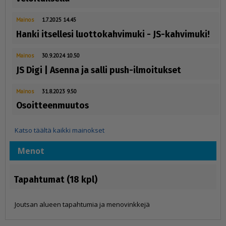
Mainos
1.7.2025 14.45
Hanki itsellesi luottokahvimuki - JS-kahvimuki!
Mainos
30.9.2024 10.50
JS Digi | Asenna ja salli push-ilmoitukset
Mainos
31.8.2023 9.50
Osoitteenmuutos
Katso täältä kaikki mainokset
Menot
Tapahtumat (18 kpl)
Joutsan alueen tapahtumia ja menovinkkejä