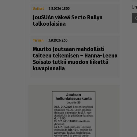
Un
Uutiset
3.8.2026 18.00
JouSUAn väkeä Secto Rallyn
talkoolaisina
Tänään
3.8.2026 2.50
Muutto Joutsaan mahdollisti
taiteen tekemisen – Hanna-Leena
Soisalo tutkii muodon liikettä
kuvapinnalla