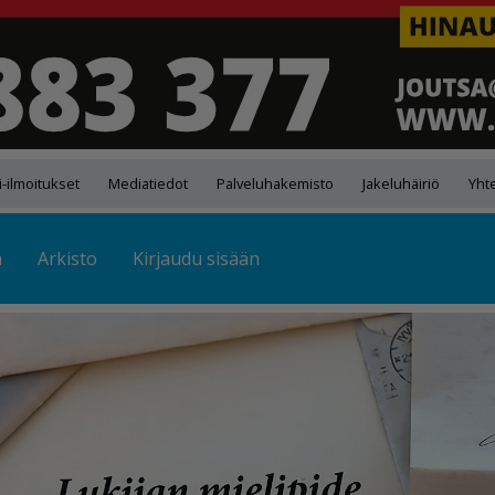
-ilmoitukset
Mediatiedot
Palveluhakemisto
Jakeluhäiriö
Yht
ä
Arkisto
Kirjaudu sisään