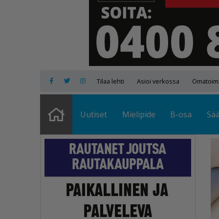
Tilaa lehti
Asioi verkossa
Omatoimi
Uutiset
Mielipide
B-osa
Sä