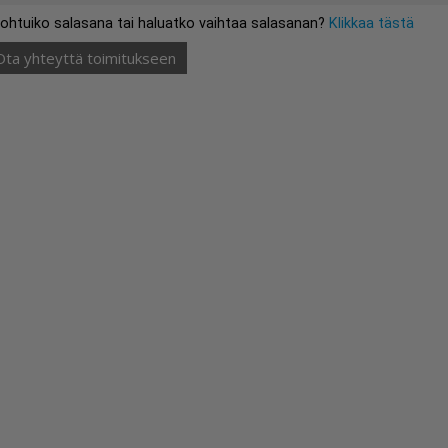
ohtuiko salasana tai haluatko vaihtaa salasanan?
Klikkaa tästä
Ota yhteyttä toimitukseen