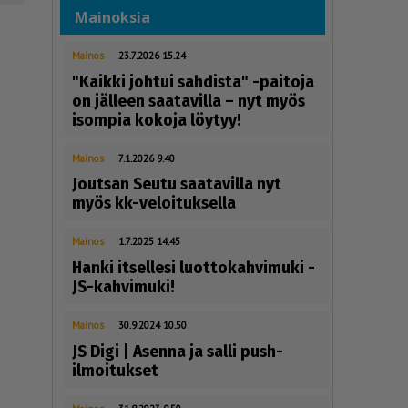
Mainoksia
Mainos
23.7.2026 15.24
"Kaikki johtui sahdista" -paitoja
on jälleen saatavilla – nyt myös
isompia kokoja löytyy!
Mainos
7.1.2026 9.40
Joutsan Seutu saatavilla nyt
myös kk-veloituksella
Mainos
1.7.2025 14.45
Hanki itsellesi luottokahvimuki -
JS-kahvimuki!
Mainos
30.9.2024 10.50
JS Digi | Asenna ja salli push-
ilmoitukset