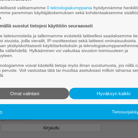
tä suu­rim­mas­sa mää­rin Jout­san elin­voi­maan liit­ty­v
lellisesti valitsemamme
0 teknologiakumppania
hyödynnämme henkilöt
ä­tös.
semme paremman käyttäjäkokemuksen sekä kohdentaaksemme sisältöä
a.
sta lukuoikeus vuorokaudeksi
Klikkaa tästä
ällä suostut tietojesi käyttöön seuraavasti
laitetunnisteita ja tallennamme evästeitä laitteellesi saadaksemme tie
i sivuista, joilla vierailit, IP-osoitteestasi sekä laitteesi ominaisuuksista
Jatka lukemista kirjautumalla sisään
an yksityiskohtaisesti käyttötarkoituksiin ja teknologiakumppaneihimm
la välilehdellä. Hylkääminen voi vaikuttaa sivuston toimivuuteen ja
yyteen.
Oletko tilaaja? Käyttäjätunnuksen ja/tai salasanan voit tiedustell
knologiamme voivat käsitellä tietoja myös ilman suostumusta, jos niillä o
asiakaspalvelustamme (konttori@joutsanseutu.fi tai 0201 876 100)
u peruste. Voit vastustaa tätä tai muuttaa asetuksiasi milloin tahansa se
lä.
Käyttäjätunnus:
Omat valintani
Hyväksyn kaikki
Salasana:
Tietosuojak
Muista minut