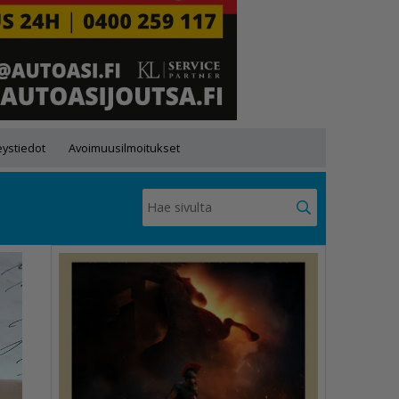
eystiedot
Avoimuusilmoitukset