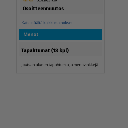
Mainos
31.8.2023 9.50
Osoitteenmuutos
Katso täältä kaikki mainokset
Menot
Tapahtumat (18 kpl)
Joutsan alueen tapahtumia ja menovinkkejä