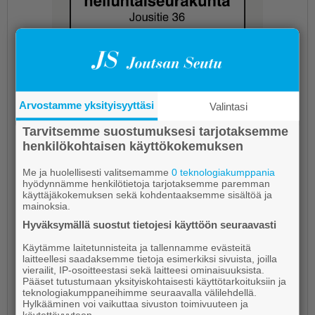
Arvostamme yksityisyyttäsi
Valintasi
Tarvitsemme suostumuksesi tarjotaksemme
henkilökohtaisen käyttökokemuksen
Me ja huolellisesti valitsemamme
0 teknologiakumppania
hyödynnämme henkilötietoja tarjotaksemme paremman
käyttäjäkokemuksen sekä kohdentaaksemme sisältöä ja
mainoksia.
Mitä mieltä olet bingosta?
Hyväksymällä suostut tietojesi käyttöön seuraavasti
Käytämme laitetunnisteita ja tallennamme evästeitä
Tykkään, todella mukavaa puuhaa!
laitteellesi saadaksemme tietoja esimerkiksi sivuista, joilla
vierailit, IP-osoitteestasi sekä laitteesi ominaisuuksista.
Pääset tutustumaan yksityiskohtaisesti käyttötarkoituksiin ja
En ole vielä kokeillut, niin en osaa sanoa.
teknologiakumppaneihimme seuraavalla välilehdellä.
Hylkääminen voi vaikuttaa sivuston toimivuuteen ja
käytettävyyteen.