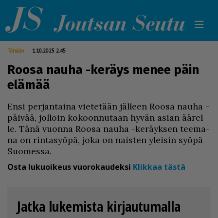
Tänään
1.10.2025 2.45
Roosa nauha -keräys menee päin
elämää
En­si per­jan­tai­na vie­te­tään jäl­leen Roo­sa nau­ha -
päi­vää, jol­loin ko­koon­nu­taan hy­vän asi­an ää­rel­
le. Tänä vuon­na Roo­sa nau­ha -ke­räyk­sen tee­ma­
na on rin­ta­syö­pä, joka on nais­ten ylei­sin syö­pä
Suo­mes­sa.
Osta lukuoikeus vuorokaudeksi
Klikkaa tästä
Jatka lukemista kirjautumalla