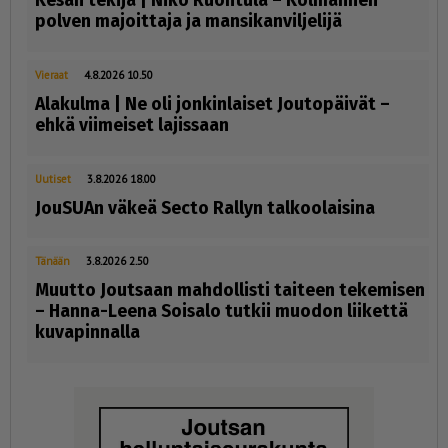
Kesän tekijä | Niko Ruohtula ­– Kolmannen
polven majoittaja ja mansikanviljelijä
Vieraat
4.8.2026 10.50
Alakulma | Ne oli jonkinlaiset Joutopäivät –
ehkä viimeiset lajissaan
Uutiset
3.8.2026 18.00
JouSUAn väkeä Secto Rallyn talkoolaisina
Tänään
3.8.2026 2.50
Muutto Joutsaan mahdollisti taiteen tekemisen
– Hanna-Leena Soisalo tutkii muodon liikettä
kuvapinnalla