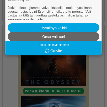
Voisin kyllä harkita lähteväni pelaamaan.
Jotkin teknologiamme voivat käsitellä tietoja myös ilman
Ei ole minun juttuni.
suostumusta, jos niillä on siihen oikeutettu peruste. Voit
vastustaa tätä tai muuttaa asetuksiasi milloin tahansa
seuraavalla välilehdellä.
Hyväksyn kaikki
Omat valintani
Tietosuojakäytäntömme