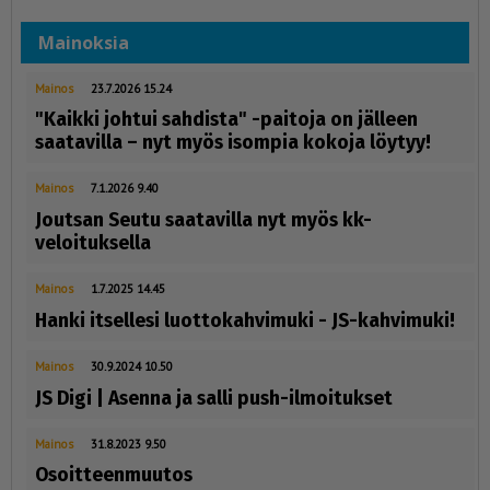
Mainoksia
Mainos
23.7.2026 15.24
"Kaikki johtui sahdista" -paitoja on jälleen
saatavilla – nyt myös isompia kokoja löytyy!
Mainos
7.1.2026 9.40
Joutsan Seutu saatavilla nyt myös kk-
veloituksella
Mainos
1.7.2025 14.45
Hanki itsellesi luottokahvimuki - JS-kahvimuki!
Mainos
30.9.2024 10.50
JS Digi | Asenna ja salli push-ilmoitukset
Mainos
31.8.2023 9.50
Osoitteenmuutos