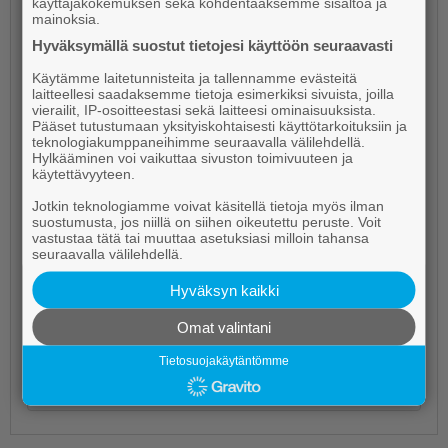
käyttäjäkokemuksen sekä kohdentaaksemme sisältöä ja
mainoksia.
Hyväksymällä suostut tietojesi käyttöön seuraavasti
Käytämme laitetunnisteita ja tallennamme evästeitä
laitteellesi saadaksemme tietoja esimerkiksi sivuista, joilla
vierailit, IP-osoitteestasi sekä laitteesi ominaisuuksista.
Pääset tutustumaan yksityiskohtaisesti käyttötarkoituksiin ja
teknologiakumppaneihimme seuraavalla välilehdellä.
Hylkääminen voi vaikuttaa sivuston toimivuuteen ja
käytettävyyteen.
Mitä mieltä olet bingosta?
Jotkin teknologiamme voivat käsitellä tietoja myös ilman
suostumusta, jos niillä on siihen oikeutettu peruste. Voit
vastustaa tätä tai muuttaa asetuksiasi milloin tahansa
Tykkään, todella mukavaa puuhaa!
seuraavalla välilehdellä.
Hyväksyn kaikki
En ole vielä kokeillut, niin en osaa sanoa.
Omat valintani
Voisin kyllä harkita lähteväni pelaamaan.
Tietosuojakäytäntömme
Ei ole minun juttuni.