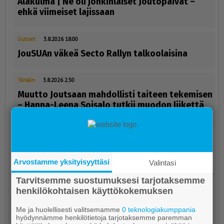
Alakulma | Ne oli jonkinlaiset Joutopäivät –
ehkä viimeiset lajissaan
Uutiset
3.8.2026 18.00
JouSUAn väkeä Secto Rallyn talkoolaisina
Tänään
3.8.2026 2.50
Muutto Joutsaan mahdollisti taiteen tekemisen
– Hanna-Leena Soisalo tutkii muodon liikettä
kuvapinnalla
Arvostamme yksityisyyttäsi
Valintasi
Tarvitsemme suostumuksesi tarjotaksemme
henkilökohtaisen käyttökokemuksen
Me ja huolellisesti valitsemamme
0 teknologiakumppania
hyödynnämme henkilötietoja tarjotaksemme paremman