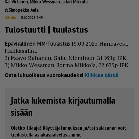
Kai Virtanen, Mikko Wessman ja Jari Mikkola.
Simopekka Aula
Urheilu
5.10.2025 2.49
Tulostuutti | tuulastus
Epä­vi­ral­li­nen MM-Tuu­las­tus
19.09.2025 Han­ka­ve­si,
Han­ka­sal­mi.
2) Paa­vo Ru­ha­nen, Saku Nie­mi­nen, 31 169p IPK,
3) Mik­ko Wes­s­man, Jor­ma Mik­ko­la, 22 675p IPK
Osta lukuoikeus vuorokaudeksi
Klikkaa tästä
Jatka lukemista kirjautumalla
sisään
Oletko tilaaja? Käyttäjätunnuksen ja/tai salasanan voit
tiedustella asiakaspalvelustamme