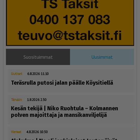
Suosituimmat
Uusimmat
Uutiset
6.8.2026 11.10
Teräsrulla putosi jalan päälle Köysitiellä
Tänään
1.8.2026 2.50
Kesän tekijä | Niko Ruohtula ­– Kolmannen
polven majoittaja ja mansikanviljelijä
Vieraat
4.8.2026 10.50