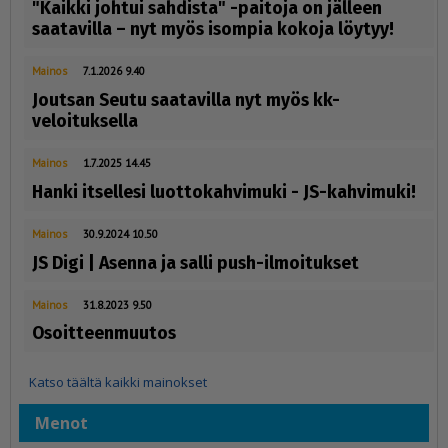
"Kaikki johtui sahdista" -paitoja on jälleen
saatavilla – nyt myös isompia kokoja löytyy!
Mainos
7.1.2026 9.40
Joutsan Seutu saatavilla nyt myös kk-
veloituksella
Mainos
1.7.2025 14.45
Hanki itsellesi luottokahvimuki - JS-kahvimuki!
Mainos
30.9.2024 10.50
JS Digi | Asenna ja salli push-ilmoitukset
Mainos
31.8.2023 9.50
Osoitteenmuutos
Katso täältä kaikki mainokset
Menot