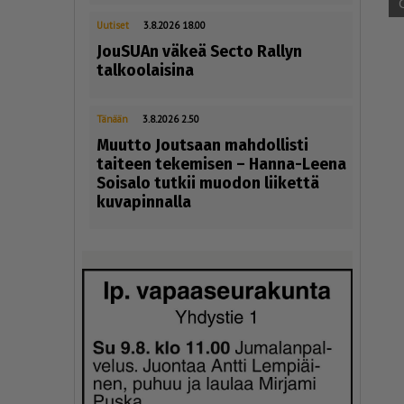
Uutiset
3.8.2026 18.00
JouSUAn väkeä Secto Rallyn
talkoolaisina
Tänään
3.8.2026 2.50
Muutto Joutsaan mahdollisti
taiteen tekemisen – Hanna-Leena
Soisalo tutkii muodon liikettä
kuvapinnalla