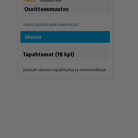
Mainos
31.8.2023 9.50
Osoitteenmuutos
Katso täältä kaikki mainokset
Menot
Tapahtumat (18 kpl)
Joutsan alueen tapahtumia ja menovinkkejä