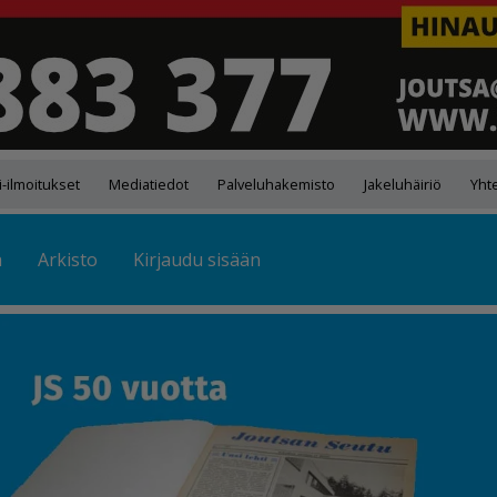
-ilmoitukset
Mediatiedot
Palveluhakemisto
Jakeluhäiriö
Yht
ä
Arkisto
Kirjaudu sisään