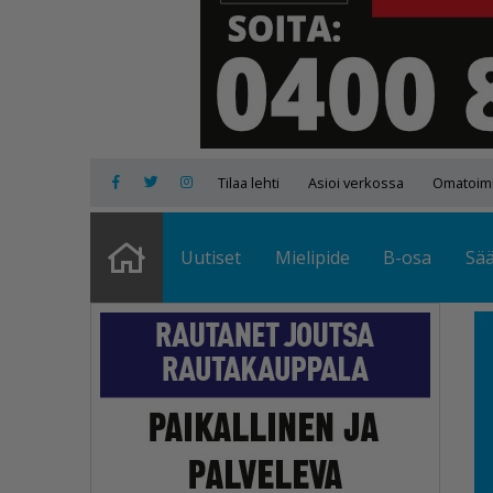
Tilaa lehti
Asioi verkossa
Omatoimi
Uutiset
Mielipide
B-osa
Sä