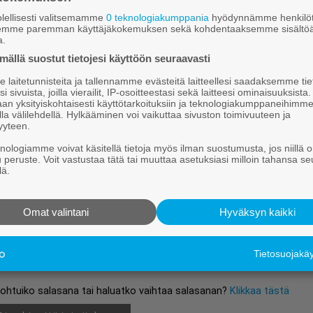
sta lukuoikeus vuorokaudeksi
Klikkaa tästä
lellisesti valitsemamme
0 teknologiakumppania
hyödynnämme henkilöt
semme paremman käyttäjäkokemuksen sekä kohdentaaksemme sisältöä
a.
ällä suostut tietojesi käyttöön seuraavasti
Jatka lukemista kirjautumalla sisään
laitetunnisteita ja tallennamme evästeitä laitteellesi saadaksemme tie
i sivuista, joilla vierailit, IP-osoitteestasi sekä laitteesi ominaisuuksista
Oletko tilaaja? Käyttäjätunnuksen ja/tai salasanan voit tiedustell
an yksityiskohtaisesti käyttötarkoituksiin ja teknologiakumppaneihimm
la välilehdellä. Hylkääminen voi vaikuttaa sivuston toimivuuteen ja
asiakaspalvelustamme (konttori@joutsanseutu.fi tai 0201 876 100)
yyteen.
Käyttäjätunnus:
knologiamme voivat käsitellä tietoja myös ilman suostumusta, jos niillä o
u peruste. Voit vastustaa tätä tai muuttaa asetuksiasi milloin tahansa se
lä.
Salasana:
Omat valintani
Hyväksyn kaikki
Muista minut
Tietosuojak
ohtuiko salasana tai haluatko vaihtaa salasanan?
Klikkaa tästä