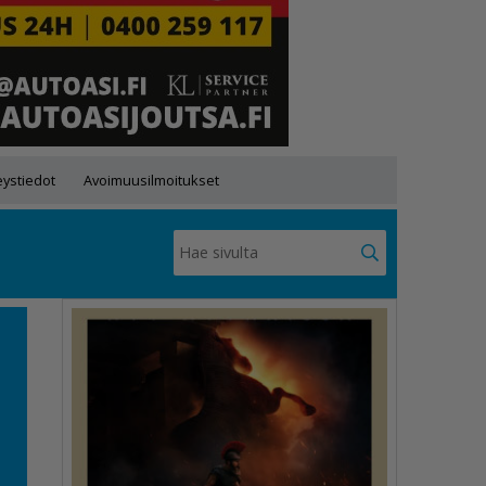
eystiedot
Avoimuusilmoitukset