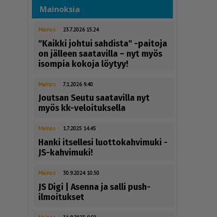
Mainoksia
Mainos
23.7.2026 15.24
"Kaikki johtui sahdista" -paitoja
on jälleen saatavilla – nyt myös
isompia kokoja löytyy!
Mainos
7.1.2026 9.40
Joutsan Seutu saatavilla nyt
myös kk-veloituksella
Mainos
1.7.2025 14.45
Hanki itsellesi luottokahvimuki -
JS-kahvimuki!
Mainos
30.9.2024 10.50
JS Digi | Asenna ja salli push-
ilmoitukset