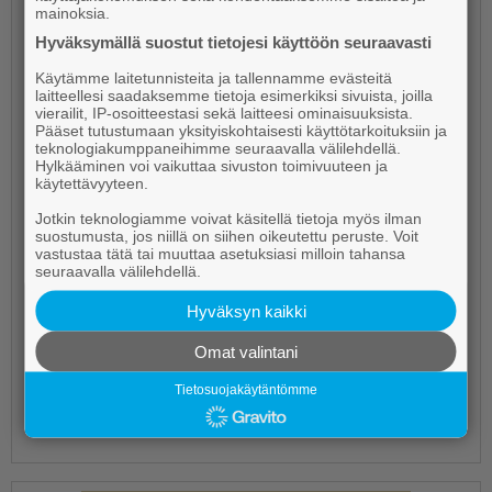
mainoksia.
Hyväksymällä suostut tietojesi käyttöön seuraavasti
Käytämme laitetunnisteita ja tallennamme evästeitä
laitteellesi saadaksemme tietoja esimerkiksi sivuista, joilla
vierailit, IP-osoitteestasi sekä laitteesi ominaisuuksista.
Pääset tutustumaan yksityiskohtaisesti käyttötarkoituksiin ja
teknologiakumppaneihimme seuraavalla välilehdellä.
Hylkääminen voi vaikuttaa sivuston toimivuuteen ja
käytettävyyteen.
Mitä mieltä olet bingosta?
Jotkin teknologiamme voivat käsitellä tietoja myös ilman
suostumusta, jos niillä on siihen oikeutettu peruste. Voit
vastustaa tätä tai muuttaa asetuksiasi milloin tahansa
Tykkään, todella mukavaa puuhaa!
seuraavalla välilehdellä.
Hyväksyn kaikki
En ole vielä kokeillut, niin en osaa sanoa.
Omat valintani
Voisin kyllä harkita lähteväni pelaamaan.
Tietosuojakäytäntömme
Ei ole minun juttuni.