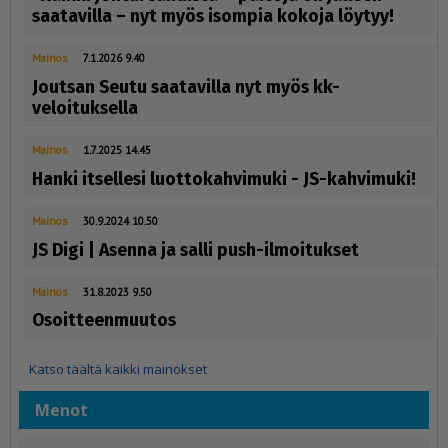
saatavilla – nyt myös isompia kokoja löytyy!
Mainos
7.1.2026 9.40
Joutsan Seutu saatavilla nyt myös kk-
veloituksella
Mainos
1.7.2025 14.45
Hanki itsellesi luottokahvimuki - JS-kahvimuki!
Mainos
30.9.2024 10.50
JS Digi | Asenna ja salli push-ilmoitukset
Mainos
31.8.2023 9.50
Osoitteenmuutos
Katso täältä kaikki mainokset
Menot