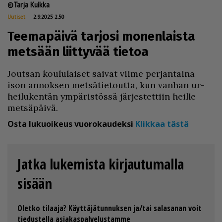
Tarja Kuikka
Uutiset
2.9.2025 2.50
Teemapäivä tarjosi monenlaista
metsään liittyvää tietoa
Jout­san kou­lu­lai­set sai­vat vii­me per­jan­tai­na
ison an­nok­sen met­sä­tie­tout­ta, kun van­han ur­
hei­lu­ken­tän ym­pä­ris­tös­sä jär­jes­tet­tiin heil­le
met­sä­päi­vä.
Osta lukuoikeus vuorokaudeksi
Klikkaa tästä
Jatka lukemista kirjautumalla
sisään
Oletko tilaaja? Käyttäjätunnuksen ja/tai salasanan voit
tiedustella asiakaspalvelustamme