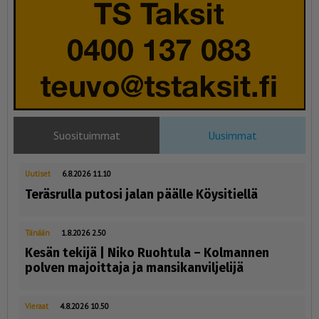
Suosituimmat
Uusimmat
Uutiset
6.8.2026 11.10
Teräsrulla putosi jalan päälle Köysitiellä
Tänään
1.8.2026 2.50
Kesän tekijä | Niko Ruohtula ­– Kolmannen
polven majoittaja ja mansikanviljelijä
Vieraat
4.8.2026 10.50