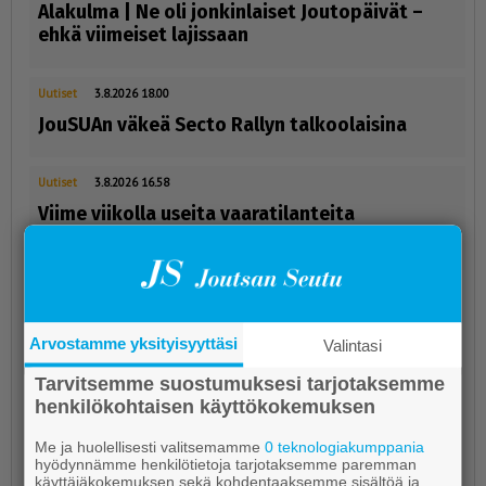
Alakulma | Ne oli jonkinlaiset Joutopäivät –
ehkä viimeiset lajissaan
Uutiset
3.8.2026 18.00
JouSUAn väkeä Secto Rallyn talkoolaisina
Uutiset
3.8.2026 16.58
Viime viikolla useita vaaratilanteita
liikenteessä
Arvostamme yksityisyyttäsi
Valintasi
Tarvitsemme suostumuksesi tarjotaksemme
henkilökohtaisen käyttökokemuksen
Me ja huolellisesti valitsemamme
0 teknologiakumppania
hyödynnämme henkilötietoja tarjotaksemme paremman
käyttäjäkokemuksen sekä kohdentaaksemme sisältöä ja